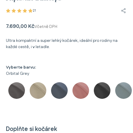
21
Sdíle
7.690,00 Kč
Včetně DPH
Ultra kompaktní a super lehký kočárek, ideální pro rodiny na
každé cestě, i v letadle.
Vyberte barvu:
Orbital Grey
Doplňte si kočárek