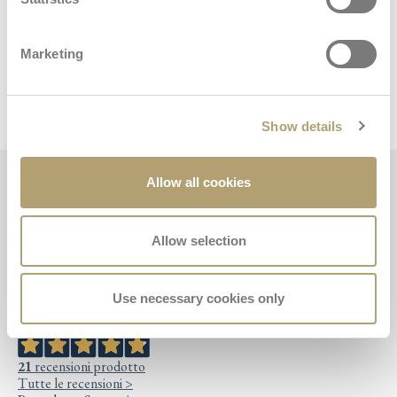
Marketing
Stáhnout příručku
Purchase Information
Show details
Allow all cookies
Recenze Quid³
Allow selection
Use necessary cookies only
Ottimo
4,8
/5
21
recensioni prodotto
Tutte le recensioni >