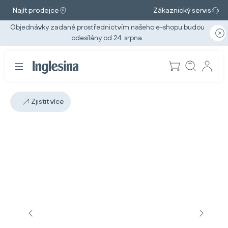
Najít prodejce
Zákaznický servis
Objednávky zadané prostřednictvím našeho e-shopu budou
odesílány od 24. srpna.
Zjistit více
Snímek: 5 / 5