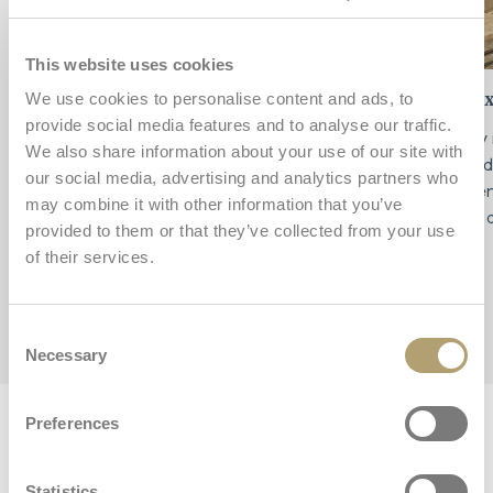
This website uses cookies
Lehký a kompaktní
Max
We use cookies to personalise content and ads, to
provide social media features and to analyse our traffic.
Váží jen 6,4 kg a díky kompaktním rozměrům po
Díky
We also share information about your use of our site with
složení ho snadno vezmete kamkoli. Vejde se i do
snadn
our social media, advertising and analytics partners who
horního úložného prostoru v letadle a do kufru
teré
may combine it with other information that you’ve
malého auta.
pro d
provided to them or that they’ve collected from your use
of their services.
Consent
Necessary
Selection
Stáhnout
Preferences
Zde si můžete stáhnout doplňkový obsah k Quid³
Statistics