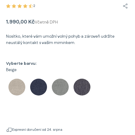
2
Sdíle
1.990,00 Kč
Včetně DPH
Nosítko, které vám umožní volný pohyb a zároveň udržíte
neustálý kontakt s vaším miminkem.
Vyberte barvu:
Beige
Expresní doručení od 24. srpna