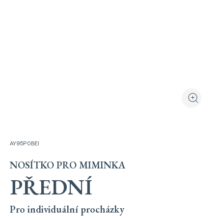
Prohlédnout pro
Přiblížit
AY95P0BEI
NOSÍTKO PRO MIMINKA
PŘEDNÍ
Pro individuální procházky