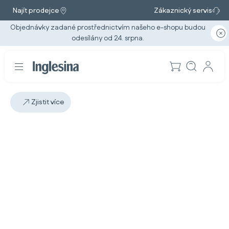
Najít prodejce
Zákaznický servis
Objednávky zadané prostřednictvím našeho e-shopu budou
odesílány od 24. srpna.
Zjistit více
Snímek: 1 / 1