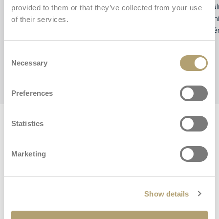
Nosítko Front je potažené měkkým gabardénem a
Ideál
provided to them or that they’ve collected from your use
vybavené nastavitelnými popruhy pro plnou oporu
prvn
of their services.
v bederní oblasti. Zajišťuje optimální rozložení váhy
směr
a snižuje únavu.
Consent
Necessary
Selection
Preferences
Stáhnout
Statistics
Zde si můžete stáhnout doplňkový obsah k Přední
Marketing
Stáhnout příručku
Purchase Information
Show details