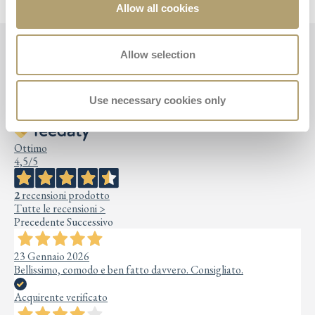
Allow all cookies
Allow selection
Recenze Přední
Use necessary cookies only
Ottimo
4,5
/5
2
recensioni prodotto
Tutte le recensioni >
Precedente
Successivo
23 Gennaio 2026
Bellissimo, comodo e ben fatto davvero. Consigliato.
Acquirente verificato