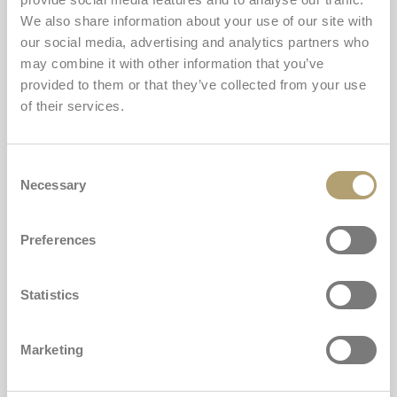
Filtrovat
Řadit
We also share information about your use of our site with
0 článků
our social media, advertising and analytics partners who
may combine it with other information that you’ve
provided to them or that they’ve collected from your use
of their services.
Nenalezen žádný produkt.
Consent
Zkuste použít méně filtrů nebo
zrušit všechny filtry
.
Necessary
Selection
Preferences
Statistics
Marketing