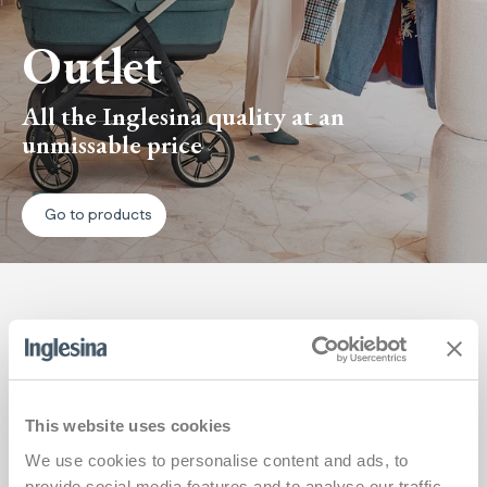
Outlet
All the Inglesina quality at an
unmissable price
Go to products
Objevte produkty Inglesina z předchozích kolekcí, stále
dostupné za zvýhodněné ceny, se stejnou kvalitou,
bezpečností a pohodlím, které jsou pro značku typické.
This website uses cookies
We use cookies to personalise content and ads, to
provide social media features and to analyse our traffic.