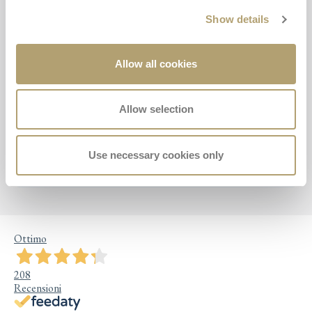
Show details
Najděte prodejce
Allow all cookies
Chcete si produkty Inglesina vyzkoušet
Allow selection
osobně?Najděte nejbližšího prodejce.
Use necessary cookies only
Najít prodejce
Ottimo
208
Recensioni