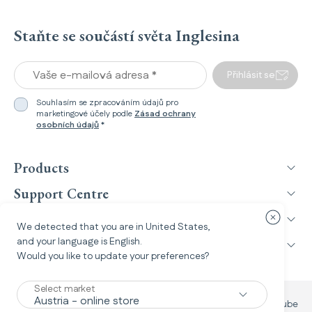
Staňte se součástí světa Inglesina
Vaše e-mailová adresa *
Přihlásit se
Souhlasím se zpracováním údajů pro
marketingové účely podle
Zásad ochrany
osobních údajů
*
Products
Support Centre
Inglesina World
Zavřít o
We detected that you are in
United States
,
and your language is
English
.
Legal Information
Would you like to update your preferences?
Select market
Facebook
Instagram
TikTok
YouTube