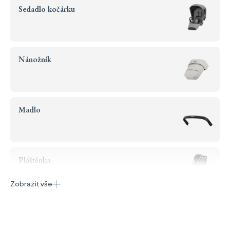
Sedadlo kočárku
Nánožník
Madlo
Pláštěnka
Zobrazit vše
Košík pod kočárkem