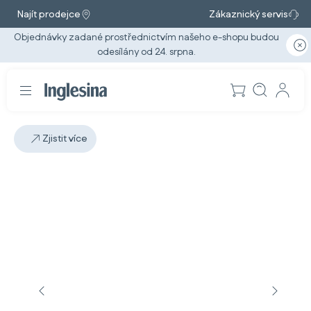
Najít prodejce
Zákaznický servis
Objednávky zadané prostřednictvím našeho e-shopu budou
odesílány od 24. srpna.
Zjistit více
Snímek: 2 / 4