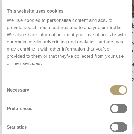
This website uses cookies
We use cookies to personalise content and ads, to
All Season sedadlo
Dok
provide social media features and to analyse our traffic.
max
We also share information about your use of our site with
Sedadlo All Season je navrženo tak, aby
our social media, advertising and analytics partners who
Maior
poskytovalo pohodlí po celý rok. Je vybaveno
may combine it with other information that you’ve
jaký
systémem Comfort Cover – měkkým
provided to them or that they’ve collected from your use
poho
polstrovaným potahem, který pokrývá celé
of their services.
měkk
opěradlo a v zimě chrání dítě před chladem. V létě
tlum
jej lze snadno sejmout a sedadlo z dvojité vrstvy
cest
prodyšné síťoviny pomáhá odvádět teplo a
Consent
udržovat optimální teplotu.
Necessary
Selection
Preferences
Statistics