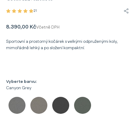
21
Sdíle
8.390,00 Kč
Včetně DPH
Sportovní a prostorný kočárek s velkými odpruženými koly,
mimořádně lehký a po složení kompaktní.
Vyberte barvu:
Canyon Grey