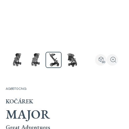
Prohlédnout pro
Přiblížit
AG85T0CNG
KOČÁREK
MAJOR
Great Adventures