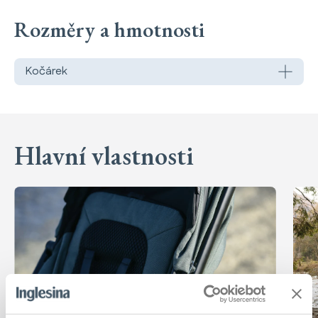
Rozměry a hmotnosti
Sedák kočárku All Season
Kočárek
: Sedák kočárku All Season
Zjistit více
Hlavní vlastnosti