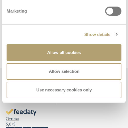
Stáhnout
Marketing
Zde si můžete stáhnout doplňkový obsah k Major
Show details
Stáhnout příručku
Purchase Information
Allow all cookies
Allow selection
Use necessary cookies only
Recenze Major
Ottimo
5,0
/5