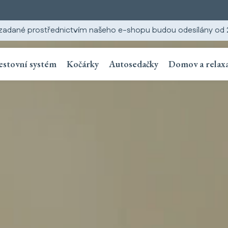
zadané prostřednictvím našeho e-shopu budou odesílány od 2
estovní systém
Kočárky
Autosedačky
Domov a relax