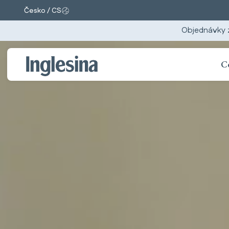
Česko / CS
Změnit trh a jazyk. Aktuální výběr:
Objednávky 
C