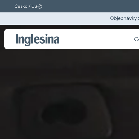
Česko / CS
Změnit trh a jazyk. Aktuální výběr:
Objednávky 
C