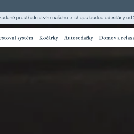
zadané prostřednictvím našeho e-shopu budou odesílány od 2
estovní systém
Kočárky
Autosedačky
Domov a relax