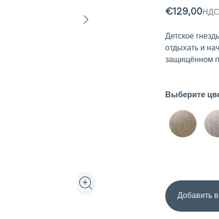
€129,00
НДС
Детское гнезд
отдыхать и на
защищённом п
Выберите цве
Посмотреть товар в 3D и дополненной реа
Увеличить изображение товара в га
Добавить в