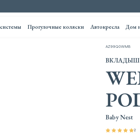
системы
Прогулочные коляски
Автокресла
Дом 
AZ99Q0WMB
ВКЛАДЫШ
WE
PO
Baby Nest
2