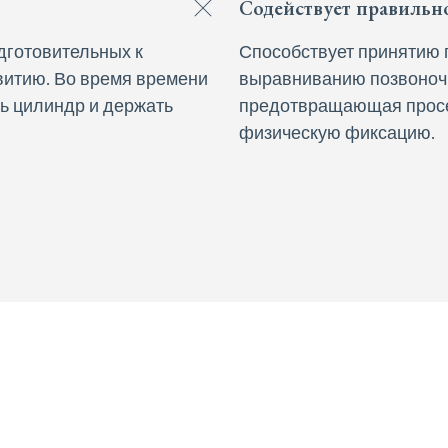
Содействует правильн
одготовительных к
Способствует принятию 
витию. Во время времени
выравниванию позвоночн
ь цилиндр и держать
предотвращающая просе
физическую фиксацию.