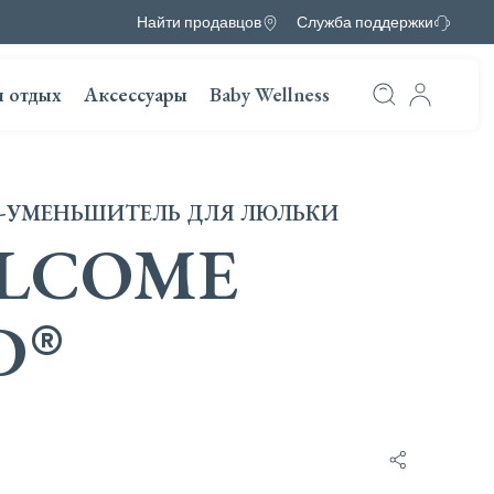
Найти продавцов
Служба поддержки
и отдых
Аксессуары
Baby Wellness
-УМЕНЬШИТЕЛЬ ДЛЯ ЛЮЛЬКИ
LCOME
D
®
Поделиться