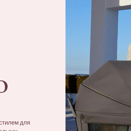
O
 стилем для