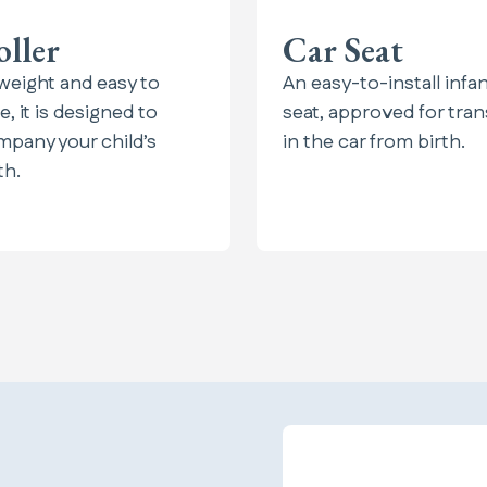
oller
Car Seat
weight and easy to
An easy-to-install infan
e, it is designed to
seat, approved for tra
pany your child’s
in the car from birth.
th.