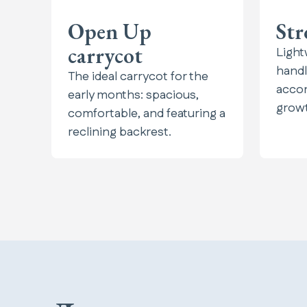
Open Up
Str
carrycot
Light
handl
The ideal carrycot for the
accom
early months: spacious,
grow
comfortable, and featuring a
reclining backrest.