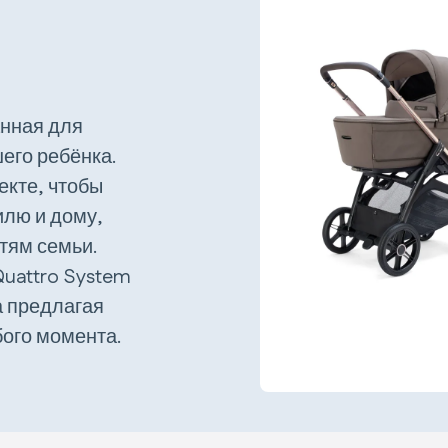
анная для
его ребёнка.
екте, чтобы
илю и дому,
тям семьи.
uattro System
а предлагая
ого момента.