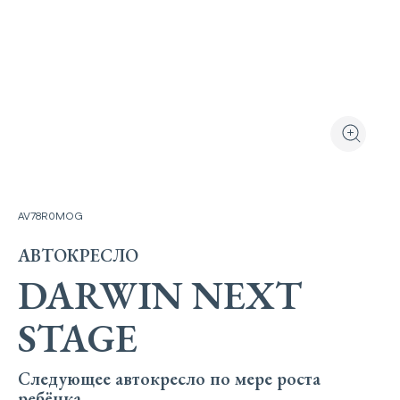
Посмотреть то
Увеличит
AV78R0MOG
АВТОКРЕСЛО
DARWIN NEXT
STAGE
Следующее автокресло по мере роста
ребёнка