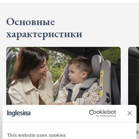
Основные
характеристики
Та же база — с рождения до 4 лет
Сис
This website uses cookies