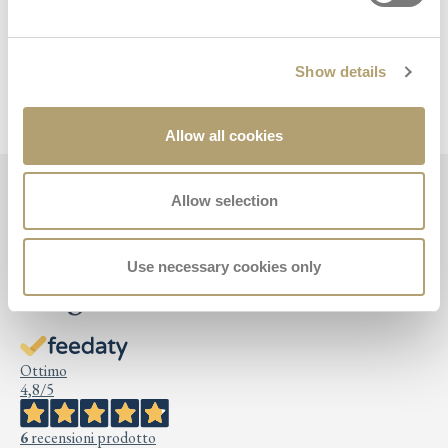
Скачать руководство
Purchase Information
Show details
Allow all cookies
Allow selection
Отзывы Darwin Next
Use necessary cookies only
Stage
Ottimo
4,8
/5
6
recensioni prodotto