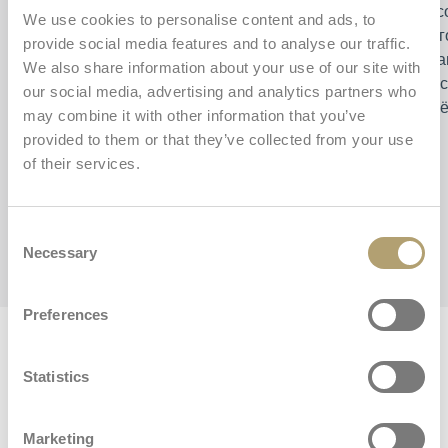
Darwin Next Stage i-Size — это автомобильное
Высо
We use cookies to personalise content and ads, to
кресло для использования на базе Darwin (360°
благ
provide social media features and to analyse our traffic.
i-Size или i-Size), которое сопровождает вашего
вста
We also share information about your use of our site with
ребёнка с рождения до 4 лет. В сочетании с
обес
our social media, advertising and analytics partners who
базой оно одобрено в соответствии с
ребё
may combine it with other information that you’ve
регламентом ECE R129/03 i-Size для детей
provided to them or that they’ve collected from your use
ростом от 40 до 105 см. База не входит в
of their services.
комплект.
Consent
Necessary
Selection
Preferences
Скачать
Statistics
Здесь вы можете скачать дополнительные
материалы для Darwin Next Stage
Marketing