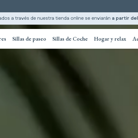
ados a través de nuestra tienda online se enviarán
a partir de
res
Sillas de paseo
Sillas de Coche
Hogar y relax
Ac