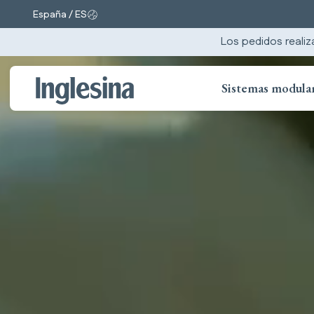
España / ES
Cambiar mercado e idioma. Selección actual:
Los pedidos realiz
Sistemas modula