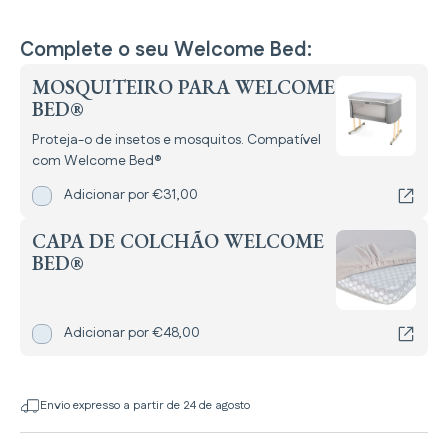
Complete o seu Welcome Bed:
MOSQUITEIRO PARA WELCOME
BED®
Proteja-o de insetos e mosquitos. Compatível
com Welcome Bed®
Adicionar
Mosquiteiro para Welcome Bed®
por
Adicionar por
€31,00
CAPA DE COLCHÃO WELCOME
BED®
Adicionar
Capa de colchão Welcome Bed®
por
Adicionar por
€48,00
Envio expresso a partir de 24 de agosto