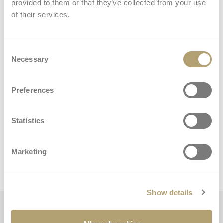
provided to them or that they’ve collected from your use
of their services.
Kit de fixação
Consent
Necessary
Selection
Ver tudo
Preferences
Saco de transporte
Statistics
Dimensões e pesos
Marketing
Berço
Show details
Principais características