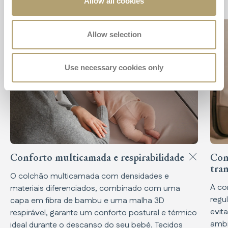
Allow all cookies
Allow selection
Use necessary cookies only
Conforto multicamada e respirabilidade
Con
tra
O colchão multicamada com densidades e
A co
materiais diferenciados, combinado com uma
regu
capa em fibra de bambu e uma malha 3D
evit
respirável, garante um conforto postural e térmico
ambi
ideal durante o descanso do seu bebé. Tecidos