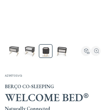
Ver produto e
Ampliar 
AZ95T0SVG
BERÇO CO-SLEEPING
WELCOME BED
®
Naturally Connected