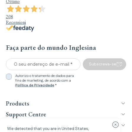
Ottimo
208
Recensioni
Faça parte do mundo Inglesina
O seu endereço de e-mail *
Subscreva-se
Autorizo o tratamento de dados para
fins de marketing, de acordo com a
Política de Privacidade
*
Products
Support Centre
Inglesina World
Fechar ca
We detected that you are in
United States
,