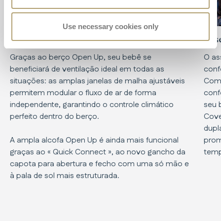
Use necessary cookies only
Berço Open Up grande
Ass
Graças ao berço Open Up, seu bebê se
O as
beneficiará de ventilação ideal em todas as
conf
situações: as amplas janelas de malha ajustáveis
Comf
permitem modular o fluxo de ar de forma
conf
independente, garantindo o controle climático
seu 
perfeito dentro do berço.
Cove
dupl
A ampla alcofa Open Up é ainda mais funcional
prom
graças ao « Quick Connect », ao novo gancho da
temp
capota para abertura e fecho com uma só mão e
à pala de sol mais estruturada.