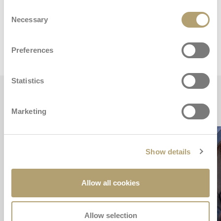
Stand Up
Consent
Porta copos
Necessary
Selection
Chassis
Carrinho
Preferences
Statistics
Principais características
Marketing
Show details
Allow all cookies
Allow selection