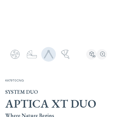
Ver produto e
Ampliar 
KA79T0CNG
SYSTEM DUO
APTICA XT DUO
Where Nature Begins