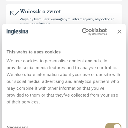
Wniosek o zwrot
Wypełnij formularz wymaganymi informacjami, aby dokonać
zwrotu zamówienia
Samouczki wideo
Zbiór poradników wideo, które pomogą Ci korzystać z
This website uses cookies
produktów Inglesina i je montować.
We use cookies to personalise content and ads, to
provide social media features and to analyse our traffic.
Numer seryjny
We also share information about your use of our site with
Uprzejmie informujemy, że w celu rejestracji produktu i lub do
our social media, advertising and analytics partners who
celów obsługi posprzedażowej można również posłużyć się
numerem seryjnym znajdującym się na etykiecie kartonu.
may combine it with other information that you’ve
provided to them or that they’ve collected from your use
of their services.
Rozwiej wszelkie wątpliwości
Consent
Necessary