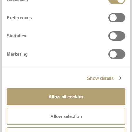
Najczęściej zadawane pytania
Selection
Preferences
Statistics
Marketing
Najczęściej zadawane pytania
Show details
Odpowiedzi na najczęściej zadawane pytania dotyczące
świata Inglesina.
Allow all cookies
Skontaktuj się z nami
Allow selection