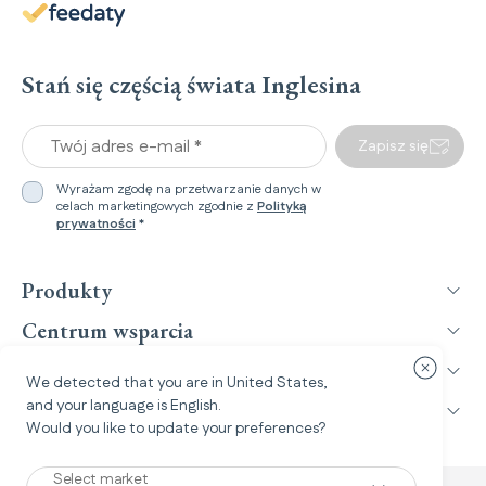
Stań się częścią świata Inglesina
Twój adres e-mail *
Zapisz się
Wyrażam zgodę na przetwarzanie danych w
celach marketingowych zgodnie z
Polityką
prywatności
*
Produkty
Centrum wsparcia
Świat Inglesina
Zamknij o
We detected that you are in
United States
,
and your language is
English
.
Informacje prawne
Would you like to update your preferences?
Select market