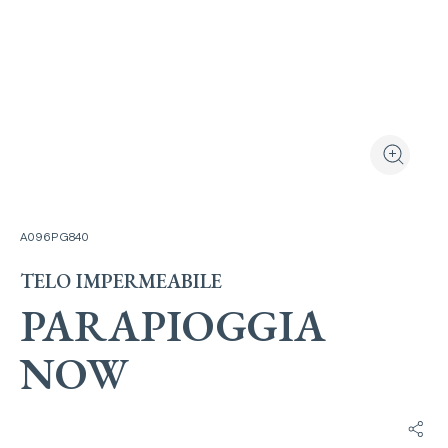
Guarda il prodo
Zooma l'
A096PG840
TELO IMPERMEABILE
PARAPIOGGIA
NOW
Condi