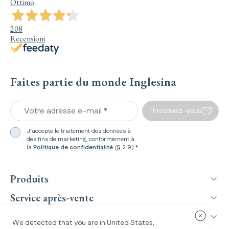
Ottimo
208
Recensioni
Faites partie du monde Inglesina
Votre adresse e-mail *
Inscrivez-vous
J’accepte le traitement des données à
des fins de marketing, conformément à
la
Politique de confidentialité
(§ 2.9) *
Produits
Service après-vente
Inglesina World
Fermer la
We detected that you are in
United States
,