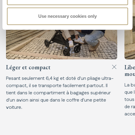
Use necessary cookies only
Léger et compact
Lib
mou
Pesant seulement 6,4 kg et doté d'un pliage ultra-
La ba
compact, il se transporte facilement partout. Il
que 
tient dans le compartiment à bagages supérieur
tous 
d'un avion ainsi que dans le coffre d'une petite
de r
voiture.
acce