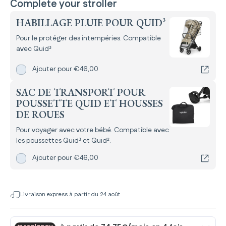
Complete your stroller
HABILLAGE PLUIE POUR QUID³
Pour le protéger des intempéries. Compatible
avec Quid³
Ajouter
Habillage pluie pour Quid³
pour
Ajouter pour
€46,00
SAC DE TRANSPORT POUR
POUSSETTE QUID ET HOUSSES
DE ROUES
Pour voyager avec votre bébé. Compatible avec
les poussettes Quid³ et Quid².
Ajouter
Sac de transport pour poussette Quid et Housses de
Ajouter pour
€46,00
Livraison express à partir du 24 août