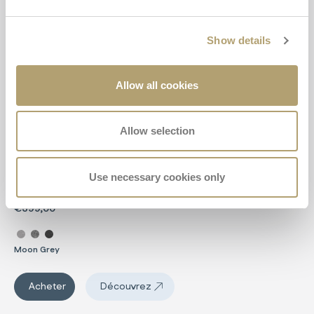
Show details
Allow all cookies
COPERNICO
Allow selection
Installer votre bébé dans le siège-auto n'a
jamais été aussi simple !
Le siège-auto qui vous permet d'installer et de retirer facilement votre
Use necessary cookies only
enfant, tant pour les trajets en position face à la route que dos à la route.
€399,00
Sélectionner la couleur Copernico
Moon Grey
Copernico
Acheter
Découvrez
Copernico