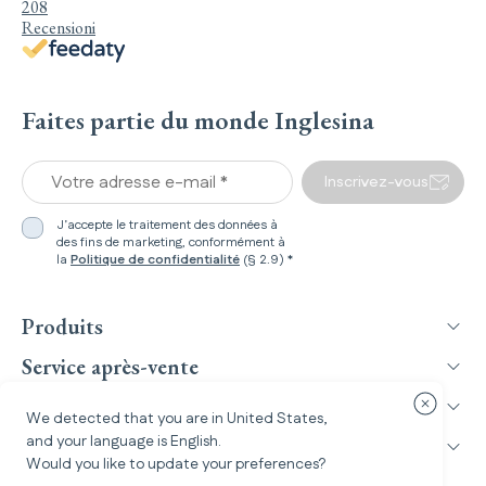
208
Recensioni
Faites partie du monde Inglesina
Votre adresse e-mail *
Inscrivez-vous
J’accepte le traitement des données à
des fins de marketing, conformément à
la
Politique de confidentialité
(§ 2.9) *
Produits
Service après-vente
Inglesina World
Fermer la
We detected that you are in
United States
,
and your language is
English
.
Informations légales
Would you like to update your preferences?