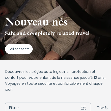
Nouveau nés
Safe and completely relaxed travel
All car seats
Découvrez les sièges auto Inglesina : protection et
confort pour votre enfant de la naissance jusqu’à 12 ans.
Voyagez en toute sécurité et confortablement chaque
jour.
Filtrer
Trier