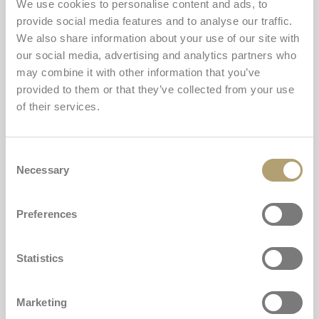
We use cookies to personalise content and ads, to
€229,00
provide social media features and to analyse our traffic.
Sélectionner la couleur Darwin Infant
We also share information about your use of our site with
Crystal Grey
our social media, advertising and analytics partners who
may combine it with other information that you’ve
provided to them or that they’ve collected from your use
Acheter
Darwin Infant
of their services.
Copernico
Ajouter
Consent
Necessary
Selection
Preferences
Statistics
Marketing