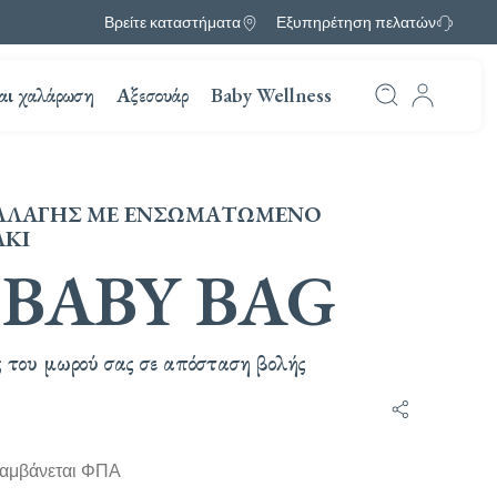
Βρείτε καταστήματα
Εξυπηρέτηση πελατών
αι χαλάρωση
Αξεσουάρ
Baby Wellness
ΛΛΑΓΉΣ ΜΕ ΕΝΣΩΜΑΤΩΜΈΝΟ
ΚΙ
 BABY BAG
ς του μωρού σας σε απόσταση βολής
Κοινοποίηση
λαμβάνεται ΦΠΑ