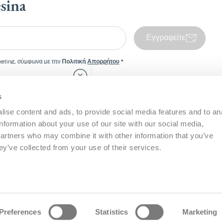
esina
Εγγραφείτε
eting, σύμφωνα με την
Πολιτική Απορρήτου
*
Κλείσιμο πλαισίου προώθησης χώρας
ge is
s
Εξυπηρέτησης
Inglesina World
ise content and ads, to provide social media features and to an
information about your use of our site with our social media,
ση Πελατών
Σχετικά με εμάς
ωτήσεις
Baby Wellness
partners who may combine it with other information that you’ve
στε μαζί μας
Κοινωνική Ευθύνη
Εργαστείτε μαζί μας
ey’ve collected from your use of their services.
Γίνετε Συνεργάτης
η και Εγγύηση
Περιοχή Λιανοπωλητών
ις ασφαλείας
Preferences
Statistics
Marketing
eserved - P.I. IT02090610243