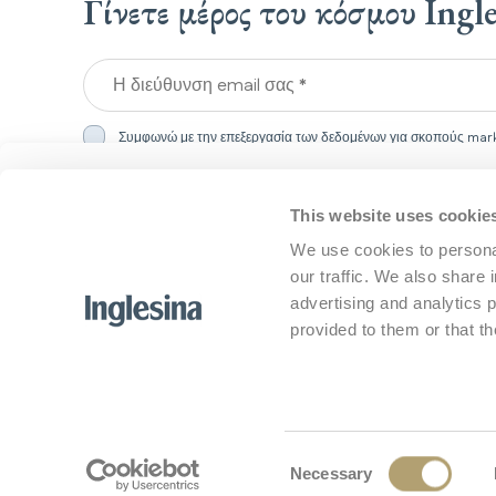
Γίνετε μέρος του κόσμου Ingl
Η διεύθυνση email σας *
Συμφωνώ με την επεξεργασία των δεδομένων για σκοπούς mark
We detected that you are in
United States
, and your langua
English
.
This website uses cookie
Προϊόντα
Κέντρο 
Would you like to update your preferences?
We use cookies to personal
our traffic. We also share 
Συστήματα modular
Εξυπηρέτη
Select market
Καρότσια
Συχνές Ερ
advertising and analytics 
Βρεφικά καθίσματα αυτοκινήτου
Επικοινωνή
Εγχειρίδια
provided to them or that th
Οδηγίες
Υποστήριξ
Update my preferences
No, stay here
Ειδοποιήσε
Consent
Necessary
© 2026 L'Inglesina Baby S.p.A. - All rights r
Selection