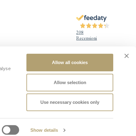
208
Recensioni
Allow all cookies
Νομικές Πληροφορίες
alyse
Νομική ανακοίνωση
Πολιτική απορρήτου
Allow selection
Πολιτική cookies
Πολιτική ποιότητας
Προσβασιμότητα
Design for Baby Wellness
Use necessary cookies only
Καταγγελίες
Facebook
Instagram
TikTok
YouTube
Show details