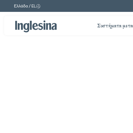
Ελλάδα / EL
Αλλαγή αγοράς και γλώσσας. Τρέχουσα επιλογή:
Συστήματα μετα
Διαφάνεια: 1 / 1