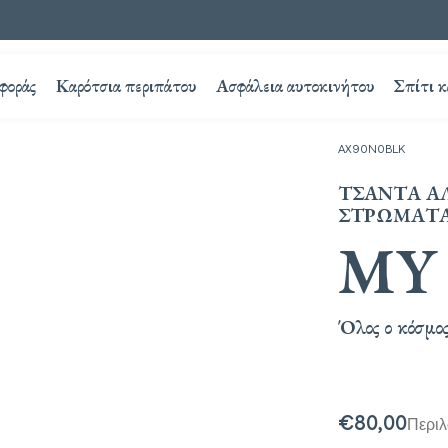
φοράς
Καρότσια περιπάτου
Ασφάλεια αυτοκινήτου
Σπίτι κ
AX90N0BLK
ΤΣΆΝΤΑ Α
ΣΤΡΩΜΑΤΆ
MY
Όλος ο κόσμο
€80,00
Περι