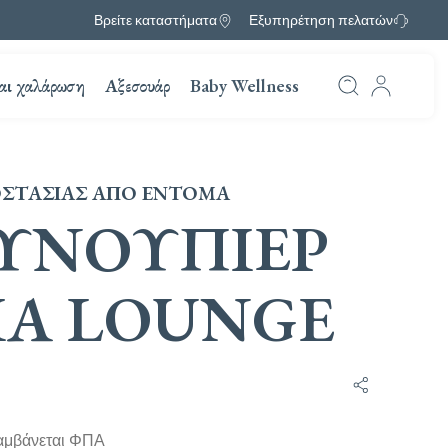
Βρείτε καταστήματα
Εξυπηρέτηση πελατών
αι χαλάρωση
Αξεσουάρ
Baby Wellness
ΟΣΤΑΣΊΑΣ ΑΠΌ ΈΝΤΟΜΑ
ΥΝΟΥΠΙΈΡ
ΓΙΑ LOUNGE
Κοινοποίηση
αμβάνεται ΦΠΑ