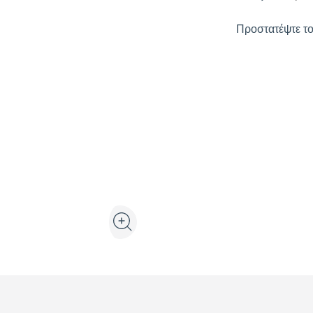
Προστατέψτε το
Προβολή προϊόντος σε 3D και επαυξημένη πρ
Μεγέθυνση εικόνας προϊόντος στη γκαλ