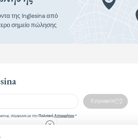
ντα της Inglesina από
τερο σημείο πώλησης
esina
Εγγραφείτε
eting, σύμφωνα με την
Πολιτική Απορρήτου
*
Κλείσιμο πλαισίου προώθησης χώρας
ge is
s