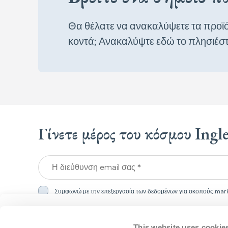
Θα θέλατε να ανακαλύψετε τα προϊό
κοντά; Ανακαλύψτε εδώ το πλησιέσ
Γίνετε μέρος του κόσμου Ingl
Η διεύθυνση email σας *
Συμφωνώ με την επεξεργασία των δεδομένων για σκοπούς mark
We detected that you are in
United States
, and your langua
English
.
This website uses cookie