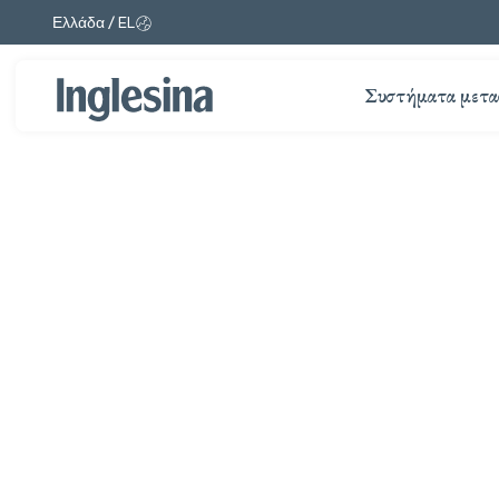
Ελλάδα / EL
Αλλαγή αγοράς και γλώσσας. Τρέχουσα επιλογή:
Συστήματα μετα
Διαφάνεια: 1 / 1