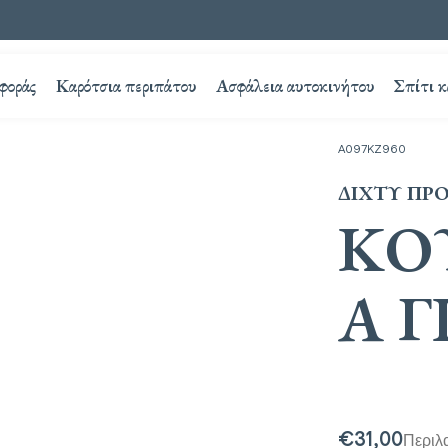
φοράς
Καρότσια περιπάτου
Ασφάλεια αυτοκινήτου
Σπίτι κ
A097KZ960
ΔΊΧΤΥ ΠΡ
ΚΟ
Α 
€31,00
Περιλ