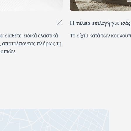
Η τέλεια επιλογή για εσάς
α διαθέτει ειδικά ελαστικά
Το δίχτυ κατά των κουνου
ν, αποτρέποντας πλήρως τη
ουπιών.