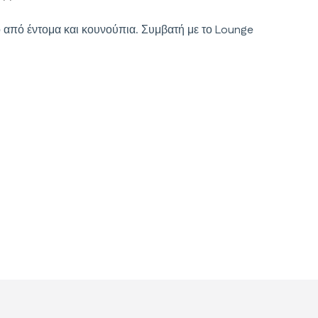
 από έντομα και κουνούπια. Συμβατή με το Lounge
αγματικότητα
ερί