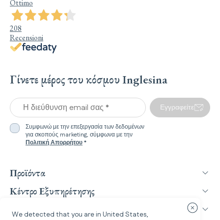
Ottimo
208
Recensioni
Γίνετε μέρος του κόσμου Inglesina
Η διεύθυνση email σας *
Εγγραφείτε
Συμφωνώ με την επεξεργασία των δεδομένων
για σκοπούς marketing, σύμφωνα με την
Πολιτική Απορρήτου
*
Προϊόντα
Κέντρο Εξυπηρέτησης
Inglesina World
Κλείσιμο
We detected that you are in
United States
,