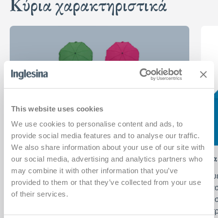
Κύρια χαρακτηριστικά
This website uses cookies
We use cookies to personalise content and ads, to
provide social media features and to analyse our traffic.
We also share information about your use of our site with
Η ελευθερία να κάνετε βόλτα στον ήλιο
Πρα
our social media, advertising and analytics partners who
may combine it with other information that you’ve
Προστατέψτε το μωρό σας από την άμεση ηλιακή
Η ευ
provided to them or that they’ve collected from your use
ακτινοβολία. Χάρη στη μεγάλη διάμετρο του γείσου
πλασ
of their services.
(70 εκ.) και στην ευέλικτη λαβή, το παρασόλι μπορεί
μέγι
να τοποθετηθεί εύκολα προς τις ακτίνες του ήλιου.
επιτ