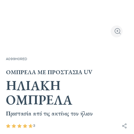
Προβολή προϊόν
Μεγέθυνσ
A099H0RED
ΟΜΠΡΈΛΑ ΜΕ ΠΡΟΣΤΑΣΊΑ UV
ΗΛΙΑΚΉ
ΟΜΠΡΈΛΑ
Προστασία από τις ακτίνες του ήλιου
3
Κοινο