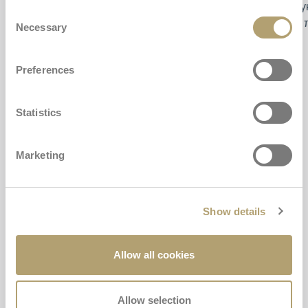
σφιγ
Consent
στο 
Necessary
Selection
Preferences
Statistics
Κριτικές Ηλιακή ομπρέλα
Marketing
Ottimo
4,7
/5
Show details
3
recensioni prodotto
Allow all cookies
Tutte le recensioni >
Precedente
Successivo
Allow selection
08 Luglio 2026