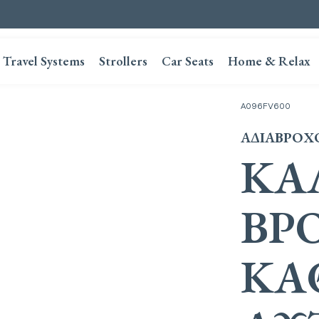
Travel Systems
Strollers
Car Seats
Home & Relax
A096FV600
ΑΔΙΆΒΡΟΧ
ΚΆ
ΒΡ
ΚΆ