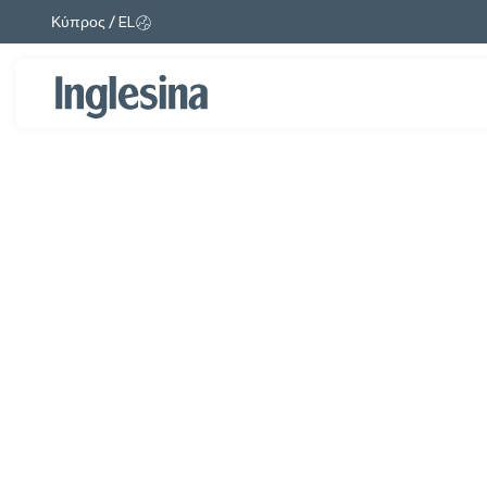
Κύπρος / EL
Αλλαγή αγοράς και γλώσσας. Τρέχουσα επιλογή:
Διαφάνεια: 1 / 1