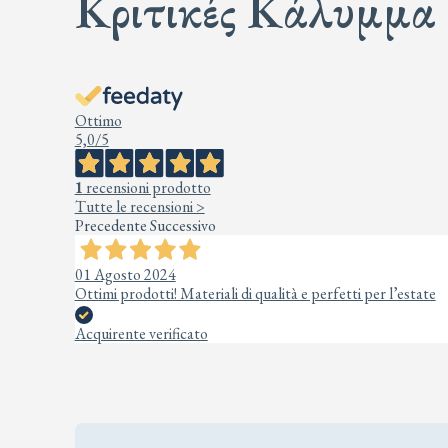
Κριτικές Κάλυμμα 
Ottimo
5,0
/5
1
recensioni prodotto
Tutte le recensioni >
Precedente
Successivo
01 Agosto 2024
Ottimi prodotti! Materiali di qualità e perfetti per l’estate
Acquirente verificato