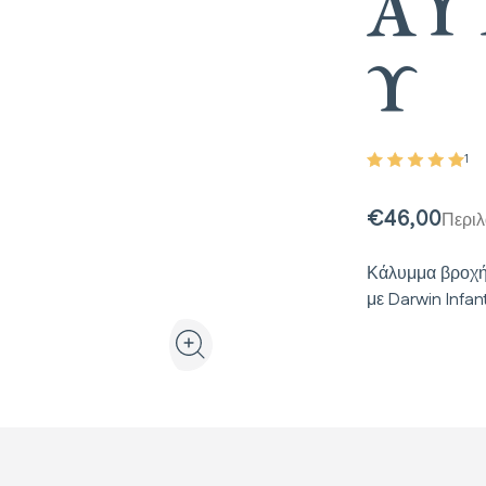
ΑΥ
Υ
1
€46,00
Περι
Κάλυμμα βροχής
με Darwin Infan
Προβολή προϊόντος σε 3D και επαυξημένη πρ
Μεγέθυνση εικόνας προϊόντος στη γκαλ