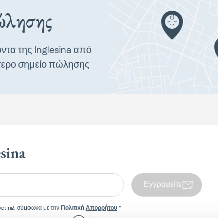
πώλησης
ντα της Inglesina από
τερο σημείο πώλησης
esina
Εγγραφείτε
eting, σύμφωνα με την
Πολιτική Απορρήτου
*