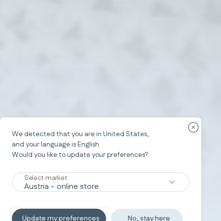
Κλείσιμο
We detected that you are in
United States
,
and your language is
English
.
Would you like to update your preferences?
Select market
Update my preferences
No, stay here